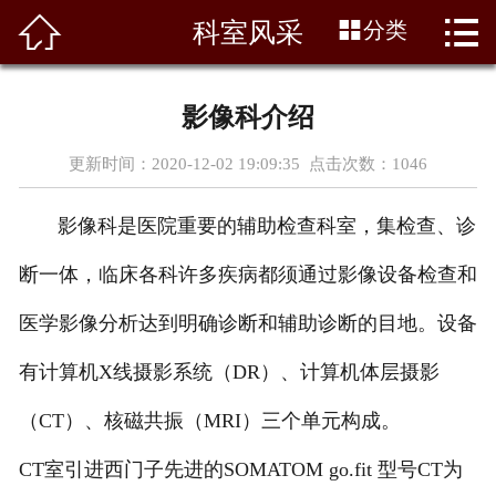




科室风采
分类
首页
关于我们
影像科介绍
科室风采
更新时间：2020-12-02 19:09:35 点击次数：
1046
新闻资讯
影像科是医院重要的辅助检查科室，集检查、诊
专家团队
断一体，临床各科许多疾病都须通过影像设备检查和
天使园地
医学影像分析达到明确诊断和辅助诊断的目地。设备
有计算机X线摄影系统（DR）、计算机体层摄影
医疗设备
（CT）、核磁共振（MRI）三个单元构成。
党群建设
CT室引进西门子先进的SOMATOM go.fit 型号CT为
荣誉资质