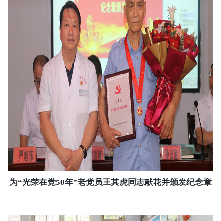
为
“光荣在党50年”老党员王其虎同志献花并颁发纪念章