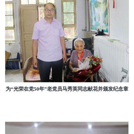
为
“光荣在党50年”老党员马秀英同志献花并颁发纪念章