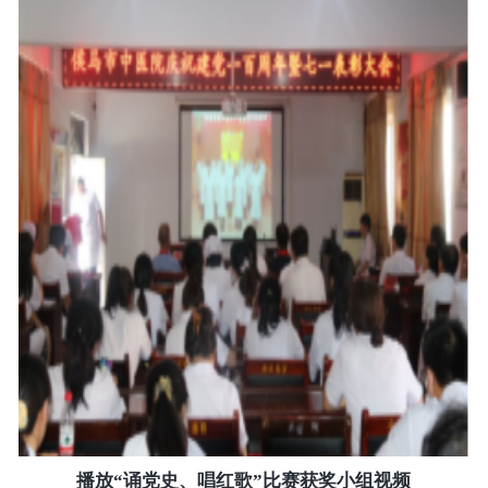
播放
“诵党史、唱红歌”比赛获奖小组视频