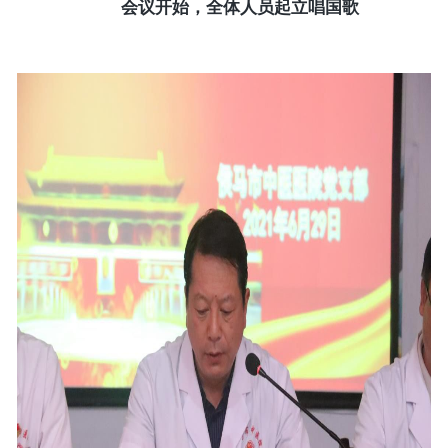
会议开始，全体人员起立唱国歌