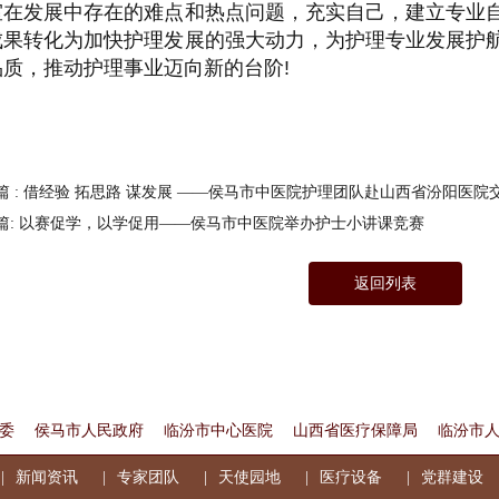
室在发展中存在的难点和热点问题，充实自己，建立专业
成果转化为加快护理发展的强大动力，为护理专业发展护
品质，推动护理事业迈向新的台阶!
篇 : 借经验 拓思路 谋发展 ——侯马市中医院护理团队赴山西省汾阳医院
篇: 以赛促学，以学促用——侯马市中医院举办护士小讲课竞赛
返回列表
委
侯马市人民政府
临汾市中心医院
山西省医疗保障局
临汾市
新闻资讯
专家团队
天使园地
医疗设备
党群建设