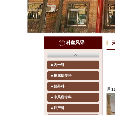
科室风采
内一科
糖尿病专科
为
普外科
月1
中风病专科
妇产科