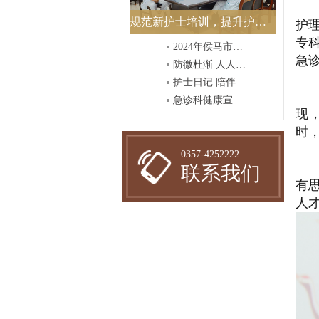
此
规范新护士培训，提升护理质量
护
专
2024年侯马市中医院护士节庆祝活动-----主题“我们的护
急
防微杜渐 人人树立安全意识
护士日记 陪伴护士成长
急诊科健康宣教视频——冬病夏治三伏贴
现
时
0357-4252222
通
联系我们
有
人