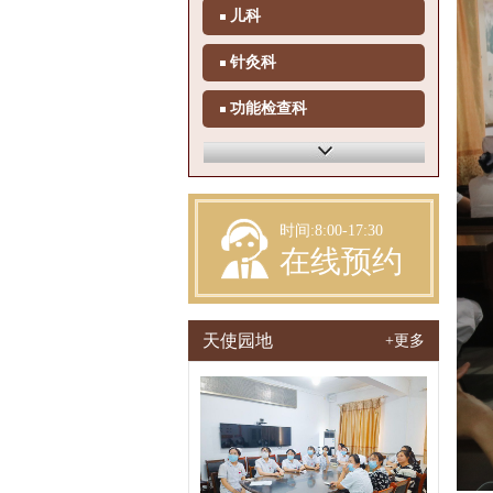
儿科
针灸科
功能检查科
体检科
检验科
时间:8:00-17:30
在线预约
天使园地
+更多