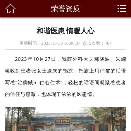



荣誉资质
首页
关于我们
和谐医患 情暖人心
科室风采
更新时间：2023-10-30 10:06:37 点击次数：
464
新闻资讯
2023年10月27日，我院外科大夫郝晓波、朱嵘
专家团队
嶂收到患者张女士送来的锦旗。锦旗上用俏皮的话语
写着“治病贼6 仁心仁术”，轻松的话语间凝聚着患者
天使园地
的信任
与感激
，也体现了浓浓的医患情。
医疗设备
党群建设
荣誉资质