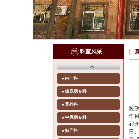
科室风采
内一科
糖尿病专科
普外科
医
作
中风病专科
召开
日
妇产科