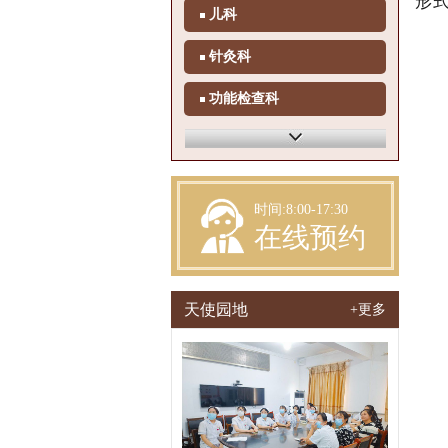
形
儿科
针灸科
功能检查科
体检科
检验科
时间:8:00-17:30
在线预约
天使园地
+更多