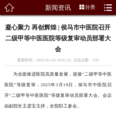




新闻资讯
分类
首页
关于我们
凝心聚力 再创辉煌 | 侯马市中医院召开
科室风采
二级甲等中医医院等级复审动员部署大
新闻资讯
会‌
更新时间：2025-03-24 16:01:22 点击次数：
535
专家团队
为全面推进医院高质量发展，迎接
“二级甲等中医
天使园地
医院”等级复审，2025年3月19日，侯马市中医院召
医疗设备
开“二级甲等中医医院”等级复审动员部署大会。会议
党群建设
由副院长王彦宝主持，全院职工参会。
荣誉资质