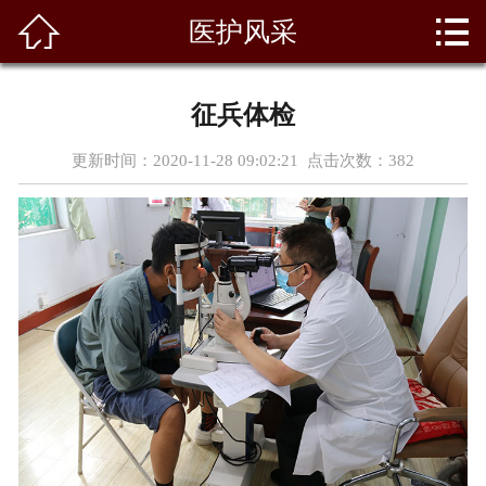



医护风采
首页
关于我们
征兵体检
科室风采
更新时间：2020-11-28 09:02:21 点击次数：
382
新闻资讯
专家团队
天使园地
医疗设备
党群建设
荣誉资质