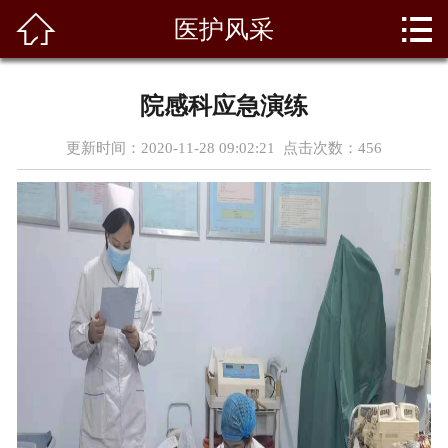



医护风采
首页
关于我们
院感科应急演练
科室风采
更新时间：2020-11-28 09:02:21 点击次数：
456
新闻资讯
专家团队
天使园地
医疗设备
党群建设
荣誉资质