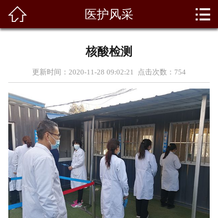



医护风采
首页
关于我们
核酸检测
科室风采
更新时间：2020-11-28 09:02:21 点击次数：
754
新闻资讯
专家团队
天使园地
医疗设备
党群建设
荣誉资质